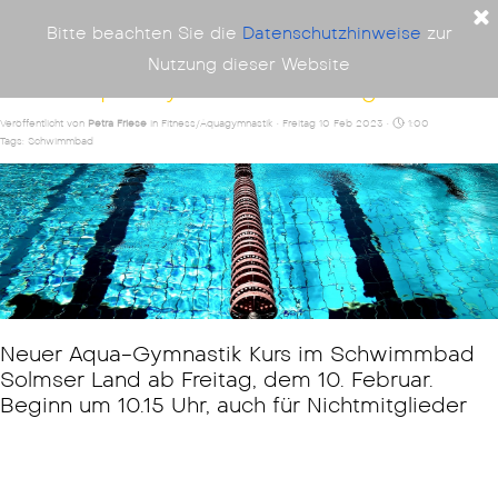
TV 06 Burgsolms
Bitte beachten Sie die
Datenschutzhinweise
zur
Nutzung dieser Website
Neuer Aqua-Gymnastik Kurs ist gestartet
Veröffentlicht von
Petra Friese
in
Fitness/Aquagymnastik
· Freitag 10 Feb 2023 ·
1:00
Tags:
Schwimmbad
Neuer Aqua-Gymnastik Kurs im Schwimmbad
Solmser Land ab Freitag, dem 10. Februar.
Beginn um 10.15 Uhr, auch für Nichtmitglieder