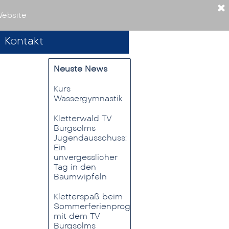
Website
Kontakt
Neuste News
Kurs
Wassergymnastik
ieder und
Kletterwald TV
Burgsolms
Jugendausschuss:
Ein
unvergesslicher
Tag in den
Baumwipfeln
Kletterspaß beim
Sommerferienprogramm
mit dem TV
Burgsolms