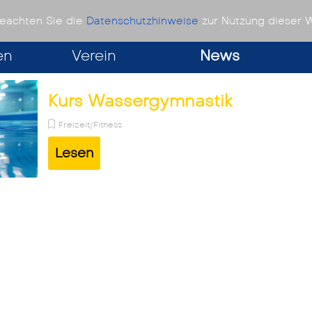
olms
beachten Sie die
Datenschutzhinweise
zur Nutzung dieser 
en
Verein
News
Kurs Wassergymnastik
Freizeit/Fitness
Gymnastik im Flachwasser. Auch für Nichtmitgl
Lesen
Nichtschwimmer.